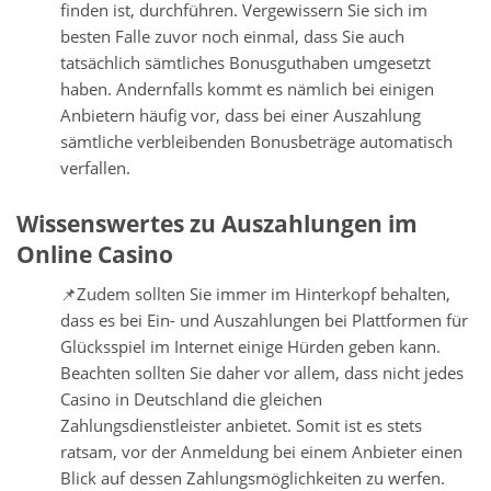
finden ist, durchführen. Vergewissern Sie sich im
besten Falle zuvor noch einmal, dass Sie auch
tatsächlich sämtliches Bonusguthaben umgesetzt
haben. Andernfalls kommt es nämlich bei einigen
Anbietern häufig vor, dass bei einer Auszahlung
sämtliche verbleibenden Bonusbeträge automatisch
verfallen.
Wissenswertes zu Auszahlungen im
Online Casino
📌Zudem sollten Sie immer im Hinterkopf behalten,
dass es bei Ein- und Auszahlungen bei Plattformen für
Glücksspiel im Internet einige Hürden geben kann.
Beachten sollten Sie daher vor allem, dass nicht jedes
Casino in Deutschland die gleichen
Zahlungsdienstleister anbietet. Somit ist es stets
ratsam, vor der Anmeldung bei einem Anbieter einen
Blick auf dessen Zahlungsmöglichkeiten zu werfen.