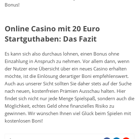
Bonus!
Online Casino mit 20 Euro
Startguthaben: Das Fazit
Es kann sich also durchaus lohnen, einen Bonus ohne
Einzahlung in Anspruch zu nehmen. Vor allem dann, wenn
der Nutzer eine Übersicht über ein neues Casino erhalten
möchte, ist die Einlösung derartiger Boni empfehlenswert.
Auch aus unserer Sicht sollten Sie daher stets auf der Suche
nach neuen, kostenfreien Prämien Ausschau halten. Hier
findet sich nicht nur jede Menge Spielspaß, sondern auch die
Möglichkeit, echtes Geld ohne finanzielles Risiko zu
gewinnen. Wir wünschen Ihnen viel Glück beim Spielen mit
kostenlosen Boni!