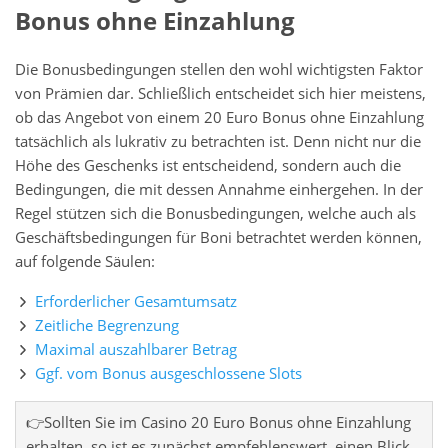
Bonus ohne Einzahlung
Die Bonusbedingungen stellen den wohl wichtigsten Faktor
von Prämien dar. Schließlich entscheidet sich hier meistens,
ob das Angebot von einem 20 Euro Bonus ohne Einzahlung
tatsächlich als lukrativ zu betrachten ist. Denn nicht nur die
Höhe des Geschenks ist entscheidend, sondern auch die
Bedingungen, die mit dessen Annahme einhergehen. In der
Regel stützen sich die Bonusbedingungen, welche auch als
Geschäftsbedingungen für Boni betrachtet werden können,
auf folgende Säulen:
Erforderlicher Gesamtumsatz
Zeitliche Begrenzung
Maximal auszahlbarer Betrag
Ggf. vom Bonus ausgeschlossene Slots
👉Sollten Sie im Casino 20 Euro Bonus ohne Einzahlung
erhalten, so ist es zunächst empfehlenswert, einen Blick