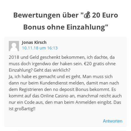
Bewertungen über "
💰 20 Euro
Bonus ohne Einzahlung
"
Jonas Kirsch
10.11.18 um 16:13
2018 und Geld geschenkt bekommen, ich dachte, da
muss doch irgendwo der haken sein. €20 gratis ohne
Einzahlung? Geht das wirklich?
Ja, ich habe es gemacht und es geht. Man muss sich
dann nur beim Kundendienst melden, damit man nach
dem Registrieren den no deposit Bonus bekommt. Es
kommt auf das Online Casino an, manchmal reicht auch
nur ein Code aus, den man beim Anmelden eingibt. Das
ist großartig!!
Antworten