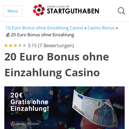
Menü
10 Euro Bonus ohne Einzahlung Casino
»
Casino Bonus
»
💰 20 Euro Bonus ohne Einzahlung
3.15
(
7
Bewertungen)
20 Euro Bonus ohne
Einzahlung Casino