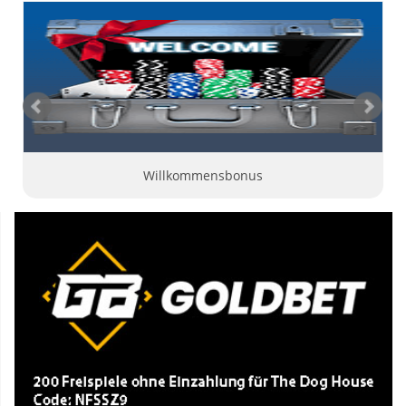
Previous
Next
Willkommensbonus