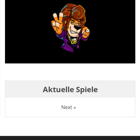
Aktuelle Spiele
Next »