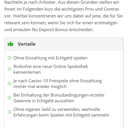
Nachteile je nach Anbieter. Aus diesen Gründen stellen wir
Ihnen im Folgenden kurz die wichtigsten Pros und Contras
vor. Hierbei konzentrieren wir uns dabei auf jene, die für Sie
relevant sein können, wenn Sie sich für einen erstmaligen
und erneuten No Deposit Bonus entscheiden.
Vorteile
Ohne Einzahlung mit Echtgeld spielen
Risikofrei eine neue Online Spielothek
kennenlernen
Je nach Casino 10 Freispiele ohne Einzahlung
immer mal wieder möglich
Bei Einhaltung der Bonusbedingungen erzielte
Gewinne in Echtgeld auszahlen
Ohne eigenes Geld zu verwenden, wertvolle
Erfahrungen beim Spielen mit Echtgeld sammeln