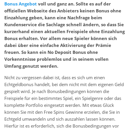
Bonus Angebot
voll und ganz an. Sollte es auf der
offiziellen Webseite des Anbieters keinen Bonus ohne
Einzahlung geben, kann eine Nachfrage beim
Kundenservice die Sachlage schnell ändern, so dass Sie
kurzerhand einen aktuellen Freispiele ohne Einzahlung
Bonus erhalten. Vor allem neue Spieler können sich
dabei über eine einfache Aktivierung der Prämie
freuen. So kann ein No Deposit Bonus ohne
Vorkenntnisse problemlos und in seinem vollen
Umfang genutzt werden.
Nicht zu vergessen dabei ist, dass es sich um einen
Echtgeldbonus handelt, bei dem nicht mit dem eigenen Geld
gespielt wird. Je nach Bonusbedingungen können die
Freispiele für ein bestimmtes Spiel, ein Spielgenre oder das
komplette Portfolio eingesetzt werden. Mit etwas Glück
können Sie mit den Free Spins Gewinne erzielen, die Sie in
Echtgeld umwandeln und sich auszahlen lassen können.
Hierfür ist es erforderlich, sich die Bonusbedingungen vor