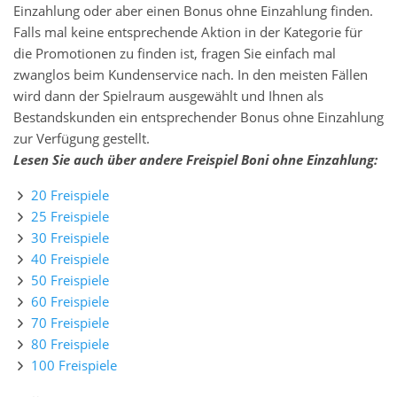
Einzahlung oder aber einen Bonus ohne Einzahlung finden.
Falls mal keine entsprechende Aktion in der Kategorie für
die Promotionen zu finden ist, fragen Sie einfach mal
zwanglos beim Kundenservice nach. In den meisten Fällen
wird dann der Spielraum ausgewählt und Ihnen als
Bestandskunden ein entsprechender Bonus ohne Einzahlung
zur Verfügung gestellt.
Lesen Sie auch über andere Freispiel Boni ohne Einzahlung:
20 Freispiele
25 Freispiele
30 Freispiele
40 Freispiele
50 Freispiele
60 Freispiele
70 Freispiele
80 Freispiele
100 Freispiele