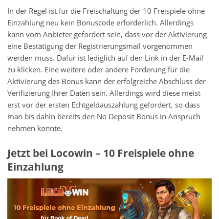
In der Regel ist für die Freischaltung der 10 Freispiele ohne
Einzahlung neu kein Bonuscode erforderlich. Allerdings
kann vom Anbieter gefordert sein, dass vor der Aktivierung
eine Bestätigung der Registrierungsmail vorgenommen
werden muss. Dafür ist lediglich auf den Link in der E-Mail
zu klicken. Eine weitere oder andere Forderung für die
Aktivierung des Bonus kann der erfolgreiche Abschluss der
Verifizierung Ihrer Daten sein. Allerdings wird diese meist
erst vor der ersten Echtgeldauszahlung gefordert, so dass
man bis dahin bereits den No Deposit Bonus in Anspruch
nehmen konnte.
Jetzt bei Locowin – 10 Freispiele ohne
Einzahlung