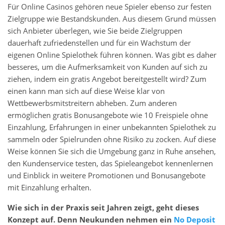
Für Online Casinos gehören neue Spieler ebenso zur festen
Zielgruppe wie Bestandskunden. Aus diesem Grund müssen
sich Anbieter überlegen, wie Sie beide Zielgruppen
dauerhaft zufriedenstellen und für ein Wachstum der
eigenen Online Spielothek führen können. Was gibt es daher
besseres, um die Aufmerksamkeit von Kunden auf sich zu
ziehen, indem ein gratis Angebot bereitgestellt wird? Zum
einen kann man sich auf diese Weise klar von
Wettbewerbsmitstreitern abheben. Zum anderen
ermöglichen gratis Bonusangebote wie 10 Freispiele ohne
Einzahlung, Erfahrungen in einer unbekannten Spielothek zu
sammeln oder Spielrunden ohne Risiko zu zocken. Auf diese
Weise können Sie sich die Umgebung ganz in Ruhe ansehen,
den Kundenservice testen, das Spieleangebot kennenlernen
und Einblick in weitere Promotionen und Bonusangebote
mit Einzahlung erhalten.
Wie sich in der Praxis seit Jahren zeigt, geht dieses
Konzept auf. Denn Neukunden nehmen ein
No Deposit