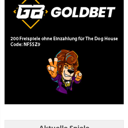
Aktuelle Spiele