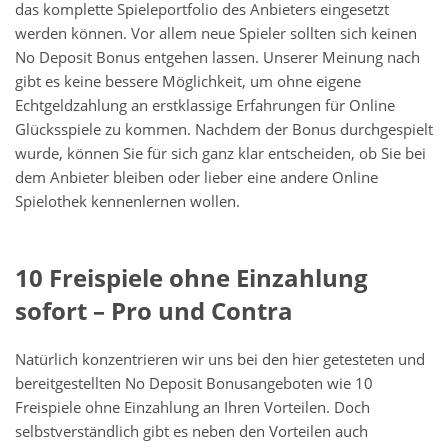
das komplette Spieleportfolio des Anbieters eingesetzt
werden können. Vor allem neue Spieler sollten sich keinen
No Deposit Bonus entgehen lassen. Unserer Meinung nach
gibt es keine bessere Möglichkeit, um ohne eigene
Echtgeldzahlung an erstklassige Erfahrungen für Online
Glücksspiele zu kommen. Nachdem der Bonus durchgespielt
wurde, können Sie für sich ganz klar entscheiden, ob Sie bei
dem Anbieter bleiben oder lieber eine andere Online
Spielothek kennenlernen wollen.
10 Freispiele ohne Einzahlung
sofort – Pro und Contra
Natürlich konzentrieren wir uns bei den hier getesteten und
bereitgestellten No Deposit Bonusangeboten wie 10
Freispiele ohne Einzahlung an Ihren Vorteilen. Doch
selbstverständlich gibt es neben den Vorteilen auch