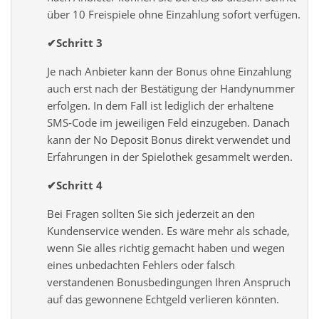
über 10 Freispiele ohne Einzahlung sofort verfügen.
✔Schritt 3
Je nach Anbieter kann der Bonus ohne Einzahlung
auch erst nach der Bestätigung der Handynummer
erfolgen. In dem Fall ist lediglich der erhaltene
SMS-Code im jeweiligen Feld einzugeben. Danach
kann der No Deposit Bonus direkt verwendet und
Erfahrungen in der Spielothek gesammelt werden.
✔Schritt 4
Bei Fragen sollten Sie sich jederzeit an den
Kundenservice wenden. Es wäre mehr als schade,
wenn Sie alles richtig gemacht haben und wegen
eines unbedachten Fehlers oder falsch
verstandenen Bonusbedingungen Ihren Anspruch
auf das gewonnene Echtgeld verlieren könnten.