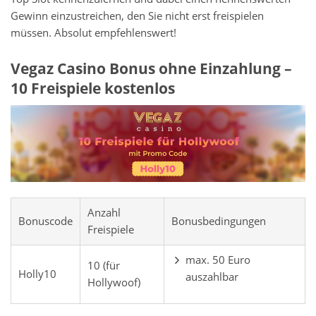
Gewinn einzustreichen, den Sie nicht erst freispielen
müssen. Absolut empfehlenswert!
Vegaz Casino Bonus ohne Einzahlung –
10 Freispiele kostenlos
Anzahl
Bonuscode
Bonusbedingungen
Freispiele
max. 50 Euro
10 (für
Holly10
auszahlbar
Hollywoof)