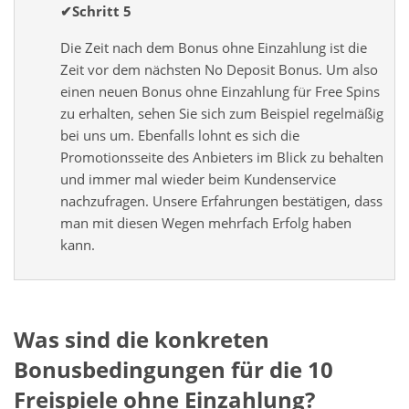
✔Schritt 5
Die Zeit nach dem Bonus ohne Einzahlung ist die
Zeit vor dem nächsten No Deposit Bonus. Um also
einen neuen Bonus ohne Einzahlung für Free Spins
zu erhalten, sehen Sie sich zum Beispiel regelmäßig
bei uns um. Ebenfalls lohnt es sich die
Promotionsseite des Anbieters im Blick zu behalten
und immer mal wieder beim Kundenservice
nachzufragen. Unsere Erfahrungen bestätigen, dass
man mit diesen Wegen mehrfach Erfolg haben
kann.
Was sind die konkreten
Bonusbedingungen für die 10
Freispiele ohne Einzahlung?