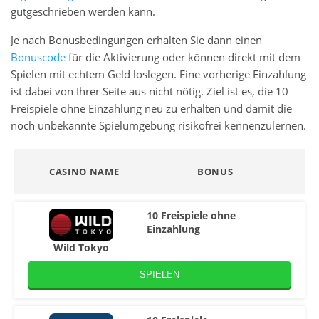
gutgeschrieben werden kann.
Je nach Bonusbedingungen erhalten Sie dann einen
Bonuscode
für die Aktivierung oder können direkt mit dem
Spielen mit echtem Geld loslegen. Eine vorherige Einzahlung
ist dabei von Ihrer Seite aus nicht nötig. Ziel ist es, die 10
Freispiele ohne Einzahlung neu zu erhalten und damit die
noch unbekannte Spielumgebung risikofrei kennenzulernen.
CASINO NAME
BONUS
10 Freispiele ohne
Einzahlung
Wild Tokyo
SPIELEN