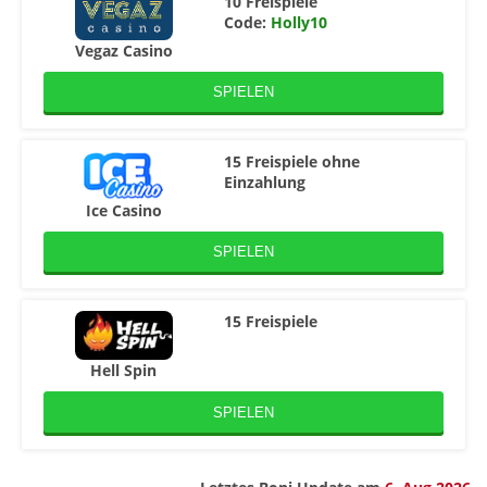
10 Freispiele
Code:
Holly10
Vegaz Casino
SPIELEN
15 Freispiele ohne
Einzahlung
Ice Casino
SPIELEN
15 Freispiele
Hell Spin
SPIELEN