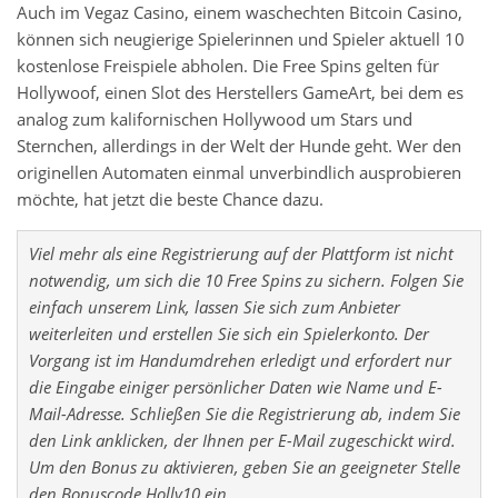
Auch im Vegaz Casino, einem waschechten Bitcoin Casino,
können sich neugierige Spielerinnen und Spieler aktuell 10
kostenlose Freispiele abholen. Die Free Spins gelten für
Hollywoof, einen Slot des Herstellers GameArt, bei dem es
analog zum kalifornischen Hollywood um Stars und
Sternchen, allerdings in der Welt der Hunde geht. Wer den
originellen Automaten einmal unverbindlich ausprobieren
möchte, hat jetzt die beste Chance dazu.
Viel mehr als eine Registrierung auf der Plattform ist nicht
notwendig, um sich die 10 Free Spins zu sichern. Folgen Sie
einfach unserem Link, lassen Sie sich zum Anbieter
weiterleiten und erstellen Sie sich ein Spielerkonto. Der
Vorgang ist im Handumdrehen erledigt und erfordert nur
die Eingabe einiger persönlicher Daten wie Name und E-
Mail-Adresse. Schließen Sie die Registrierung ab, indem Sie
den Link anklicken, der Ihnen per E-Mail zugeschickt wird.
Um den Bonus zu aktivieren, geben Sie an geeigneter Stelle
den Bonuscode Holly10 ein.