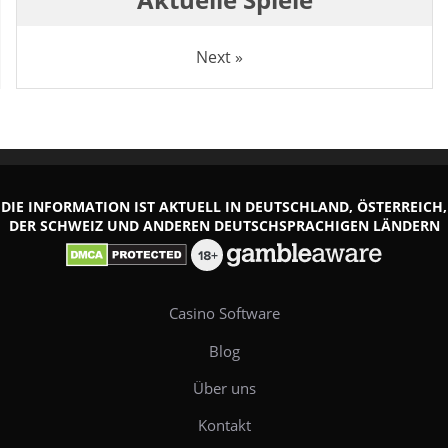
Next »
DIE INFORMATION IST AKTUELL IN DEUTSCHLAND, ÖSTERREICH,
DER SCHWEIZ UND ANDEREN DEUTSCHSPRACHIGEN LÄNDERN
Casino Software
Blog
Über uns
Kontakt