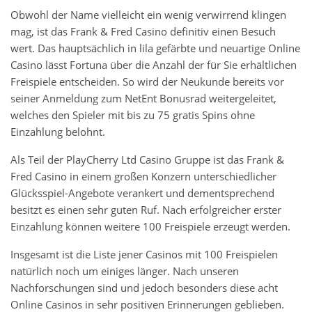
Obwohl der Name vielleicht ein wenig verwirrend klingen
mag, ist das Frank & Fred Casino definitiv einen Besuch
wert. Das hauptsächlich in lila gefärbte und neuartige Online
Casino lässt Fortuna über die Anzahl der für Sie erhältlichen
Freispiele entscheiden. So wird der Neukunde bereits vor
seiner Anmeldung zum NetEnt Bonusrad weitergeleitet,
welches den Spieler mit bis zu 75 gratis Spins ohne
Einzahlung belohnt.
Als Teil der PlayCherry Ltd Casino Gruppe ist das Frank &
Fred Casino in einem großen Konzern unterschiedlicher
Glücksspiel-Angebote verankert und dementsprechend
besitzt es einen sehr guten Ruf. Nach erfolgreicher erster
Einzahlung können weitere 100 Freispiele erzeugt werden.
Insgesamt ist die Liste jener Casinos mit 100 Freispielen
natürlich noch um einiges länger. Nach unseren
Nachforschungen sind und jedoch besonders diese acht
Online Casinos in sehr positiven Erinnerungen geblieben.