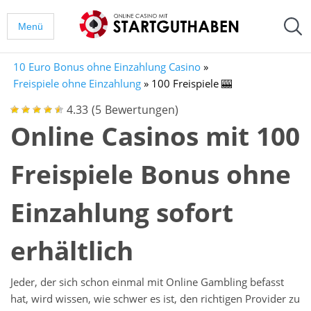
Menü
10 Euro Bonus ohne Einzahlung Casino
»
Freispiele ohne Einzahlung
»
100 Freispiele 🎰
4.33
(
5
Bewertungen)
Online Casinos mit 100
Freispiele Bonus ohne
Einzahlung sofort
erhältlich
Jeder, der sich schon einmal mit Online Gambling befasst
hat, wird wissen, wie schwer es ist, den richtigen Provider zu