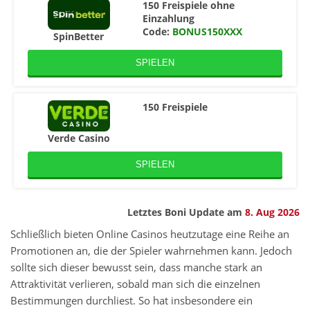
150 Freispiele ohne
Einzahlung
Code:
BONUS150XXX
SpinBetter
SPIELEN
150 Freispiele
Verde Casino
SPIELEN
Letztes Boni Update am
8. Aug 2026
Schließlich bieten Online Casinos heutzutage eine Reihe an
Promotionen an, die der Spieler wahrnehmen kann. Jedoch
sollte sich dieser bewusst sein, dass manche stark an
Attraktivität verlieren, sobald man sich die einzelnen
Bestimmungen durchliest. So hat insbesondere ein