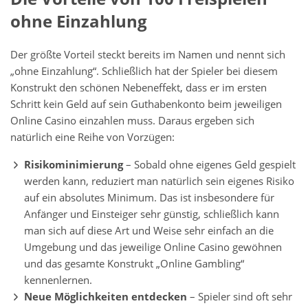
ohne Einzahlung
Der größte Vorteil steckt bereits im Namen und nennt sich
„ohne Einzahlung“. Schließlich hat der Spieler bei diesem
Konstrukt den schönen Nebeneffekt, dass er im ersten
Schritt kein Geld auf sein Guthabenkonto beim jeweiligen
Online Casino einzahlen muss. Daraus ergeben sich
natürlich eine Reihe von Vorzügen:
Risikominimierung
– Sobald ohne eigenes Geld gespielt
werden kann, reduziert man natürlich sein eigenes Risiko
auf ein absolutes Minimum. Das ist insbesondere für
Anfänger und Einsteiger sehr günstig, schließlich kann
man sich auf diese Art und Weise sehr einfach an die
Umgebung und das jeweilige Online Casino gewöhnen
und das gesamte Konstrukt „Online Gambling“
kennenlernen.
Neue Möglichkeiten entdecken
– Spieler sind oft sehr