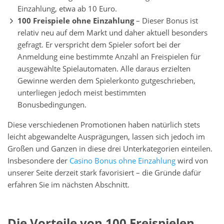
Einzahlung, etwa ab 10 Euro.
100 Freispiele ohne Einzahlung
– Dieser Bonus ist
relativ neu auf dem Markt und daher aktuell besonders
gefragt. Er verspricht dem Spieler sofort bei der
Anmeldung eine bestimmte Anzahl an Freispielen für
ausgewählte Spielautomaten. Alle daraus erzielten
Gewinne werden dem Spielerkonto gutgeschrieben,
unterliegen jedoch meist bestimmten
Bonusbedingungen.
Diese verschiedenen Promotionen haben natürlich stets
leicht abgewandelte Ausprägungen, lassen sich jedoch im
Großen und Ganzen in diese drei Unterkategorien einteilen.
Insbesondere der
Casino Bonus ohne Einzahlung
wird von
unserer Seite derzeit stark favorisiert – die Gründe dafür
erfahren Sie im nächsten Abschnitt.
Die Vorteile von 100 Freispielen