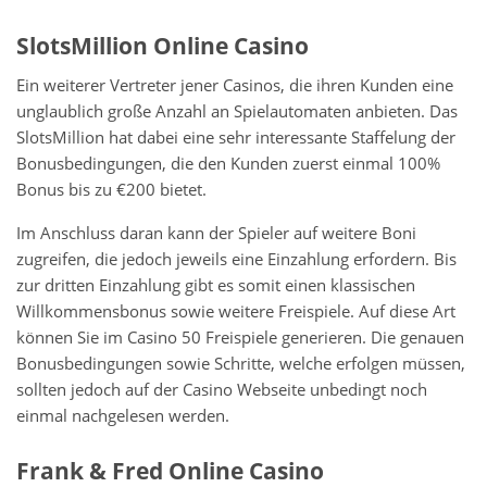
SlotsMillion Online Casino
Ein weiterer Vertreter jener Casinos, die ihren Kunden eine
unglaublich große Anzahl an Spielautomaten anbieten. Das
SlotsMillion hat dabei eine sehr interessante Staffelung der
Bonusbedingungen, die den Kunden zuerst einmal 100%
Bonus bis zu €200 bietet.
Im Anschluss daran kann der Spieler auf weitere Boni
zugreifen, die jedoch jeweils eine Einzahlung erfordern. Bis
zur dritten Einzahlung gibt es somit einen klassischen
Willkommensbonus sowie weitere Freispiele. Auf diese Art
können Sie im Casino 50 Freispiele generieren. Die genauen
Bonusbedingungen sowie Schritte, welche erfolgen müssen,
sollten jedoch auf der Casino Webseite unbedingt noch
einmal nachgelesen werden.
Frank & Fred Online Casino