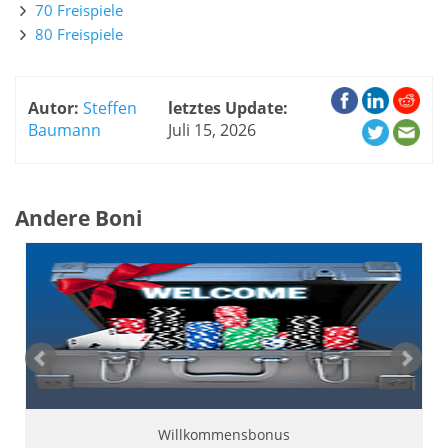
70 Freispiele
80 Freispiele
Autor:
Steffen
letztes Update:
Baumann
Juli 15, 2026
Andere Boni
Previous
Next
Willkommensbonus