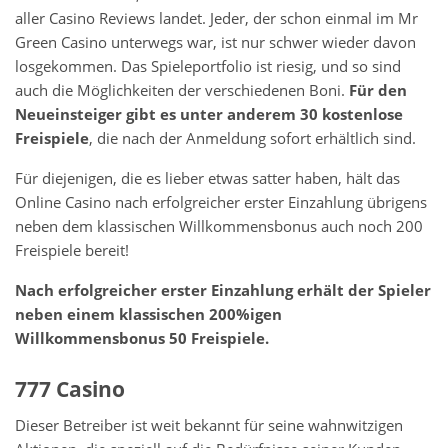
aller Casino Reviews landet. Jeder, der schon einmal im Mr
Green Casino unterwegs war, ist nur schwer wieder davon
losgekommen. Das Spieleportfolio ist riesig, und so sind
auch die Möglichkeiten der verschiedenen Boni.
Für den
Neueinsteiger gibt es unter anderem 30 kostenlose
Freispiele
, die nach der Anmeldung sofort erhältlich sind.
Für diejenigen, die es lieber etwas satter haben, hält das
Online Casino nach erfolgreicher erster Einzahlung übrigens
neben dem klassischen Willkommensbonus auch noch 200
Freispiele bereit!
Nach erfolgreicher erster Einzahlung erhält der Spieler
neben einem klassischen 200%igen
Willkommensbonus 50 Freispiele.
777 Casino
Dieser Betreiber ist weit bekannt für seine wahnwitzigen