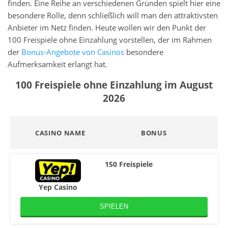
finden. Eine Reihe an verschiedenen Gründen spielt hier eine
besondere Rolle, denn schließlich will man den attraktivsten
Anbieter im Netz finden. Heute wollen wir den Punkt der
100 Freispiele ohne Einzahlung vorstellen, der im Rahmen
der
Bonus-Angebote von Casinos
besondere
Aufmerksamkeit erlangt hat.
100 Freispiele ohne Einzahlung im August
2026
CASINO NAME
BONUS
150 Freispiele
Yep Casino
SPIELEN