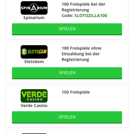
100 Freispiele bei der
Registrierung
Code:
SLOTOZILLA100
Spinarium
SPIELEN
100 Freispiele ohne
Einzahlung bei der
Registrierung
SlotsGem
SPIELEN
150 Freispiele
Verde Casino
SPIELEN