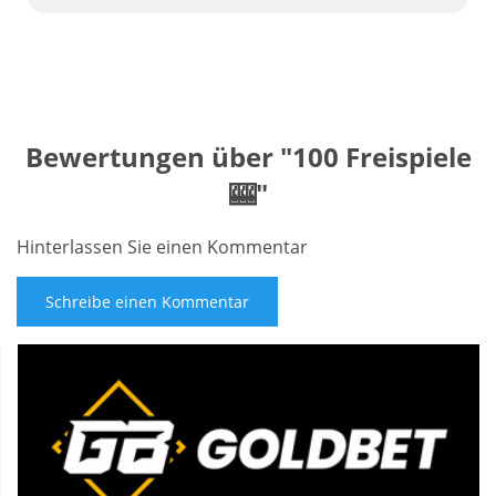
Bewertungen über "
100 Freispiele
🎰
"
Hinterlassen Sie einen Kommentar
Schreibe einen Kommentar