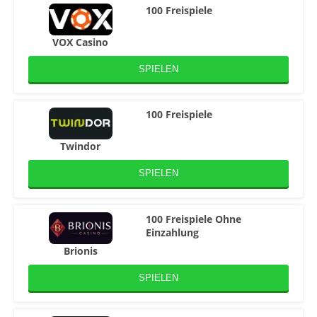
100 Freispiele
VOX Casino
SPIELEN
100 Freispiele
Twindor
SPIELEN
100 Freispiele Ohne
Einzahlung
Brionis
SPIELEN