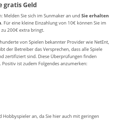
 gratis Geld
ch: Melden Sie sich im Sunmaker an und
Sie erhalten
n
. Für eine kleine Einzahlung von 10€ können Sie im
zu 200€ extra bringt.
t hunderte von Spielen bekannter Provider wie NetEnt,
bt der Betreiber das Versprechen, dass alle Spiele
d zertifiziert sind. Diese Überprüfungen finden
t. Positiv ist zudem Folgendes anzumerken:
d Hobbyspieler an, da Sie hier auch mit geringen