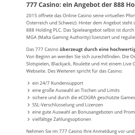
777 Casino: ein Angebot der 888 Ho
2015 öffnete das Online Casino seine virtuellen Pfo
Österreich und Schweiz). Hinter dem Angebot steht
888 Holding PLC. Das Spieleangebot selbst ist durch
MGA (Malta Gaming Authority) lizenziert und regulie
Das 777 Casino
überzeugt durch eine hochwerti
Von Beginn an werden Sie sich zurechtfinden. Die On
Slotspielen, Blackjack, Roulette und mit einem Live
Webseite. Des Weiteren spricht für das Casino:
ein 24/7 Kundensupport
eine große Auswahl an Tischen und Limits
sichere und durch die eCOGRA geschützte Games
SSL-Verschlüsselung und Lizenzen
eine gute Auswahl an Bonusangeboten und Prom
vielfältige Zahlungsoptionen
Nehmen Sie im 777 Casino Ihre Anmeldung vor und 