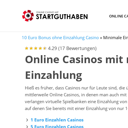
ONLINE C
10 Euro Bonus ohne Einzahlung Casino
»
Minimale Ei
4.29
(
17
Bewertungen)
Online Casinos mit
Einzahlung
Hieß es früher, dass Casinos nur für Leute sind, die
mittlerweile Online Casinos, in denen man auch mit 
verlangen virtuelle Spielbanken eine Einzahlung von
auf denen Sie bereits mit einer Einzahlung von nur 1
1 Euro Einzahlen Casinos
5 Euro Einzahlen Casinos