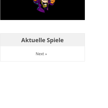
Aktuelle Spiele
Next »