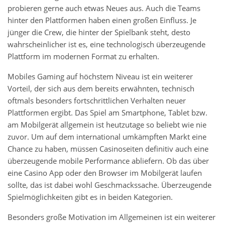
probieren gerne auch etwas Neues aus. Auch die Teams
hinter den Plattformen haben einen großen Einfluss. Je
jünger die Crew, die hinter der Spielbank steht, desto
wahrscheinlicher ist es, eine technologisch überzeugende
Plattform im modernen Format zu erhalten.
Mobiles Gaming auf höchstem Niveau ist ein weiterer
Vorteil, der sich aus dem bereits erwähnten, technisch
oftmals besonders fortschrittlichen Verhalten neuer
Plattformen ergibt. Das Spiel am Smartphone, Tablet bzw.
am Mobilgerät allgemein ist heutzutage so beliebt wie nie
zuvor. Um auf dem international umkämpften Markt eine
Chance zu haben, müssen Casinoseiten definitiv auch eine
überzeugende mobile Performance abliefern. Ob das über
eine Casino App oder den Browser im Mobilgerät laufen
sollte, das ist dabei wohl Geschmackssache. Überzeugende
Spielmöglichkeiten gibt es in beiden Kategorien.
Besonders große Motivation im Allgemeinen ist ein weiterer