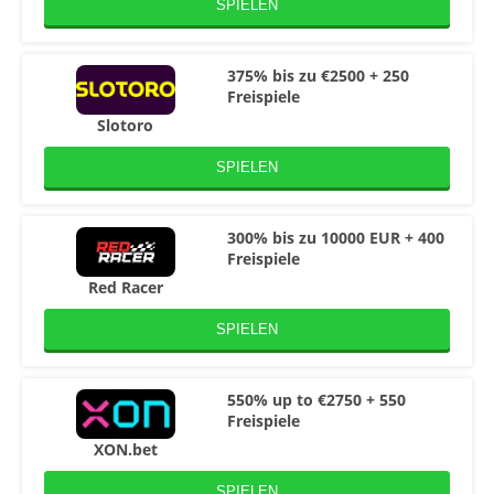
SPIELEN
375% bis zu €2500 + 250
Freispiele
Slotoro
SPIELEN
300% bis zu 10000 EUR + 400
Freispiele
Red Racer
SPIELEN
550% up to €2750 + 550
Freispiele
XON.bet
SPIELEN