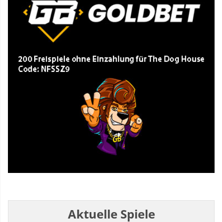
Aktuelle Spiele