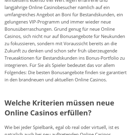
Mindestens ebenso viel Wert legen erfahrene und
langjährige Online Casinobesucher nämlich auf ein
umfangreiches Angebot an Boni für Bestandskunden, ein
gelungenes VIP-Programm und immer wieder neue
Bonusüberraschungen. Grund genug für neue Online
Casinos, sich nicht nur auf Bonusangebote für Neukunden
zu fokussieren, sondern mit Voraussicht bereits an die
Zukunft zu denken und schon sehr früh überzeugende
Treueaktionen für Bestandskunden ins Bonus-Portfolio zu
integrieren. Für Sie als Spieler bedeutet das vor allem
Folgendes: Die besten Bonusangebote finden sie garantiert
in den brandneuen und aktuellen Online Casinos.
Welche Kriterien müssen neue
Online Casinos erfüllen?
Wie bei jeder Spielbank, egal ob real oder virtuell, ist es
natürlich auch bei neu auftretenden Online Casinos