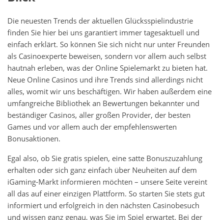
Die neuesten Trends der aktuellen Glücksspielindustrie
finden Sie hier bei uns garantiert immer tagesaktuell und
einfach erklärt. So können Sie sich nicht nur unter Freunden
als Casinoexperte beweisen, sondern vor allem auch selbst
hautnah erleben, was der Online Spielemarkt zu bieten hat.
Neue Online Casinos und ihre Trends sind allerdings nicht
alles, womit wir uns beschäftigen. Wir haben außerdem eine
umfangreiche Bibliothek an Bewertungen bekannter und
beständiger Casinos, aller großen Provider, der besten
Games und vor allem auch der empfehlenswerten
Bonusaktionen.
Egal also, ob Sie gratis spielen, eine satte Bonuszuzahlung
erhalten oder sich ganz einfach über Neuheiten auf dem
iGaming-Markt informieren möchten – unsere Seite vereint
all das auf einer einzigen Plattform. So starten Sie stets gut
informiert und erfolgreich in den nächsten Casinobesuch
und wissen ganz genau, was Sie im Spiel erwartet. Bei der