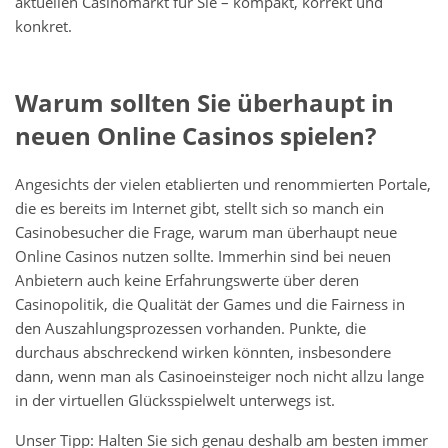
aktuellen Casinomarkt für Sie – kompakt, korrekt und
konkret.
Warum sollten Sie überhaupt in
neuen Online Casinos spielen?
Angesichts der vielen etablierten und renommierten Portale,
die es bereits im Internet gibt, stellt sich so manch ein
Casinobesucher die Frage, warum man überhaupt neue
Online Casinos nutzen sollte. Immerhin sind bei neuen
Anbietern auch keine Erfahrungswerte über deren
Casinopolitik, die Qualität der Games und die Fairness in
den Auszahlungsprozessen vorhanden. Punkte, die
durchaus abschreckend wirken könnten, insbesondere
dann, wenn man als Casinoeinsteiger noch nicht allzu lange
in der virtuellen Glücksspielwelt unterwegs ist.
Unser Tipp: Halten Sie sich genau deshalb am besten immer