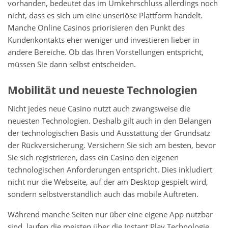
vorhanden, bedeutet das im Umkehrschluss allerdings noch
nicht, dass es sich um eine unseriöse Plattform handelt.
Manche Online Casinos priorisieren den Punkt des
Kundenkontakts eher weniger und investieren lieber in
andere Bereiche. Ob das Ihren Vorstellungen entspricht,
müssen Sie dann selbst entscheiden.
Mobilität und neueste Technologien
Nicht jedes neue Casino nutzt auch zwangsweise die
neuesten Technologien. Deshalb gilt auch in den Belangen
der technologischen Basis und Ausstattung der Grundsatz
der Rückversicherung. Versichern Sie sich am besten, bevor
Sie sich registrieren, dass ein Casino den eigenen
technologischen Anforderungen entspricht. Dies inkludiert
nicht nur die Webseite, auf der am Desktop gespielt wird,
sondern selbstverständlich auch das mobile Auftreten.
Während manche Seiten nur über eine eigene App nutzbar
sind, laufen die meisten über die Instant Play Technologie