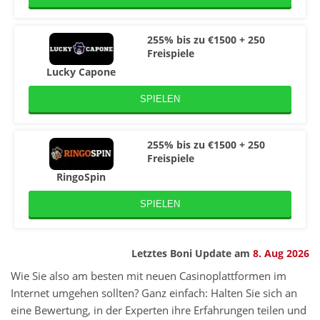
255% bis zu €1500 + 250
Freispiele
Lucky Capone
SPIELEN
255% bis zu €1500 + 250
Freispiele
RingoSpin
SPIELEN
Letztes Boni Update am
8. Aug 2026
Wie Sie also am besten mit neuen Casinoplattformen im
Internet umgehen sollten? Ganz einfach: Halten Sie sich an
eine Bewertung, in der Experten ihre Erfahrungen teilen und