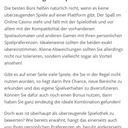
Die besten Boni helfen natürlich nicht, wenn es keine
überzeugenden Spiele auf einer Plattform gibt. Der Spaß im
Online Casino steht und fällt mit der Spielothek und vor
allem mit der Kompatibilität der vorhandenen
Spielautomaten und anderen Games mit Ihren persönlichen
Spielpräferenzen. Idealerweise sollten die beiden exakt
übereinstimmen. Kleine Abweichungen sollten Sie allerdings
nicht nur tolerieren, sondern vielleicht sogar als Vorteil
ansehen!
Gibt es auf einer Seite viele Spiele, die Sie in der Regel nicht
nutzen würden, so liegt darin Ihre Chance, neue Bereiche zu
erkunden und das eigene Spielverhalten zu diversifizieren.
Können Sie dafür auch noch einen Bonus nutzen, dann
haben Sie ganz eindeutig die ideale Kombination gefunden!
Doch was ist überhaupt als überzeugende Spielothek zu
bewerten? Wie bereits erwähnt, hängt das einerseits auch
von Ihren persönlichen Präferenzen ab, beruht andererseits