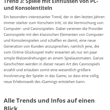
Trend 3: Spiele mit Einflüssen von PC-
und Konsolentiteln
Ein besonders interessanter Trend, der in den letzten Jahren
immer stärker zum Vorschein tritt, ist die Vermischung von
Computer- und Casinospielen. Dabei vereinen die Provider
Casinospiele mit den klassischen Elementen von Computer-
und Konsolenspielen und schaffen es damit, eine neue
Generation von Kunden anzusprechen, nämlich jene, die
vom Online Glücksspiel mehr erwarten als nur ein paar
simple Walzendrehungen an einem Spielautomaten. Ganze
Geschichten werden in dieser neuen Art des Casinospiels
erzählt und erlauben somit eine wesentlich größere
Involvierung der Spieler in das Game, so dass eine völlig
neue Erlebniswelt des iGamings entstehen kann.
Alle Trends und Infos auf einen
Blick