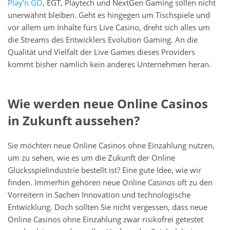
Play’n GO
, EGT, Playtech und NextGen Gaming sollen nicht
unerwähnt bleiben. Geht es hingegen um Tischspiele und
vor allem um Inhalte fürs Live Casino, dreht sich alles um
die Streams des Entwicklers Evolution Gaming. An die
Qualität und Vielfalt der Live Games dieses Providers
kommt bisher nämlich kein anderes Unternehmen heran.
Wie werden neue Online Casinos
in Zukunft aussehen?
Sie möchten neue Online Casinos ohne Einzahlung nutzen,
um zu sehen, wie es um die Zukunft der Online
Glücksspielindustrie bestellt ist? Eine gute Idee, wie wir
finden. Immerhin gehören neue Online Casinos oft zu den
Vorreitern in Sachen Innovation und technologische
Entwicklung. Doch sollten Sie nicht vergessen, dass neue
Online Casinos ohne Einzahlung zwar risikofrei getestet