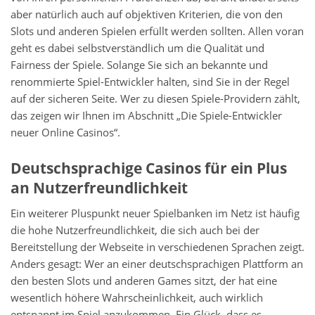
aber natürlich auch auf objektiven Kriterien, die von den
Slots und anderen Spielen erfüllt werden sollten. Allen voran
geht es dabei selbstverständlich um die Qualität und
Fairness der Spiele. Solange Sie sich an bekannte und
renommierte Spiel-Entwickler halten, sind Sie in der Regel
auf der sicheren Seite. Wer zu diesen Spiele-Providern zählt,
das zeigen wir Ihnen im Abschnitt „Die Spiele-Entwickler
neuer Online Casinos“.
Deutschsprachige Casinos für ein Plus
an Nutzerfreundlichkeit
Ein weiterer Pluspunkt neuer Spielbanken im Netz ist häufig
die hohe Nutzerfreundlichkeit, die sich auch bei der
Bereitstellung der Webseite in verschiedenen Sprachen zeigt.
Anders gesagt: Wer an einer deutschsprachigen Plattform an
den besten Slots und anderen Games sitzt, der hat eine
wesentlich höhere Wahrscheinlichkeit, auch wirklich
entspannt im Spiel anzukommen. Ein Glück, dass es