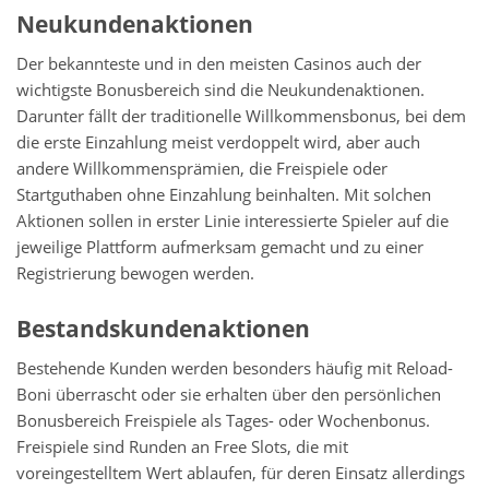
Neukundenaktionen
Der bekannteste und in den meisten Casinos auch der
wichtigste Bonusbereich sind die Neukundenaktionen.
Darunter fällt der traditionelle Willkommensbonus, bei dem
die erste Einzahlung meist verdoppelt wird, aber auch
andere Willkommensprämien, die Freispiele oder
Startguthaben ohne Einzahlung beinhalten. Mit solchen
Aktionen sollen in erster Linie interessierte Spieler auf die
jeweilige Plattform aufmerksam gemacht und zu einer
Registrierung bewogen werden.
Bestandskundenaktionen
Bestehende Kunden werden besonders häufig mit Reload-
Boni überrascht oder sie erhalten über den persönlichen
Bonusbereich Freispiele als Tages- oder Wochenbonus.
Freispiele sind Runden an Free Slots, die mit
voreingestelltem Wert ablaufen, für deren Einsatz allerdings