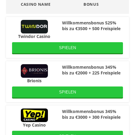
CASINO NAME
BONUS
Willkommensbonus 525%
bis zu €3500 + 500 Freispiele
Twindor Casino
SPIELEN
Willkommensbonus 345%
bis zu €2000 + 225 Freispiele
Brionis
SPIELEN
Willkommensbonus 345%
bis zu €3000 + 300 Freispiele
Yep Casino