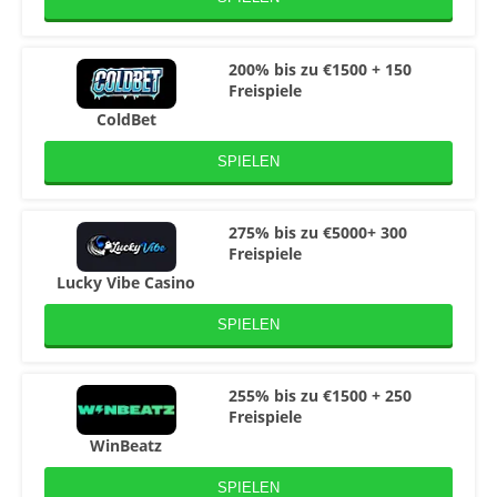
200% bis zu €1500 + 150
Freispiele
ColdBet
SPIELEN
275% bis zu €5000+ 300
Freispiele
Lucky Vibe Casino
SPIELEN
255% bis zu €1500 + 250
Freispiele
WinBeatz
SPIELEN