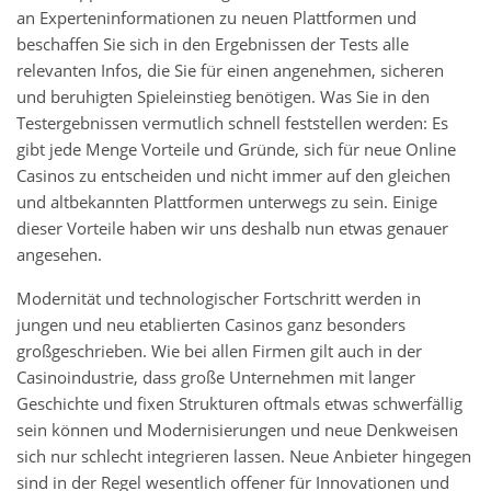
an Experteninformationen zu neuen Plattformen und
beschaffen Sie sich in den Ergebnissen der Tests alle
relevanten Infos, die Sie für einen angenehmen, sicheren
und beruhigten Spieleinstieg benötigen. Was Sie in den
Testergebnissen vermutlich schnell feststellen werden: Es
gibt jede Menge Vorteile und Gründe, sich für neue Online
Casinos zu entscheiden und nicht immer auf den gleichen
und altbekannten Plattformen unterwegs zu sein. Einige
dieser Vorteile haben wir uns deshalb nun etwas genauer
angesehen.
Modernität und technologischer Fortschritt werden in
jungen und neu etablierten Casinos ganz besonders
großgeschrieben. Wie bei allen Firmen gilt auch in der
Casinoindustrie, dass große Unternehmen mit langer
Geschichte und fixen Strukturen oftmals etwas schwerfällig
sein können und Modernisierungen und neue Denkweisen
sich nur schlecht integrieren lassen. Neue Anbieter hingegen
sind in der Regel wesentlich offener für Innovationen und