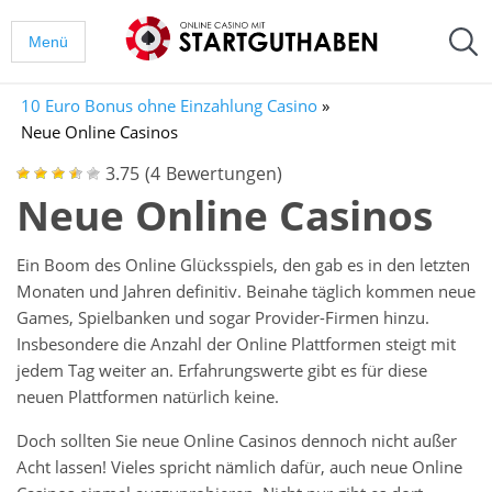
Menü
10 Euro Bonus ohne Einzahlung Casino
»
Neue Online Casinos
3.75
(
4
Bewertungen)
Neue Online Casinos
Ein Boom des Online Glücksspiels, den gab es in den letzten
Monaten und Jahren definitiv. Beinahe täglich kommen neue
Games, Spielbanken und sogar Provider-Firmen hinzu.
Insbesondere die Anzahl der Online Plattformen steigt mit
jedem Tag weiter an. Erfahrungswerte gibt es für diese
neuen Plattformen natürlich keine.
Doch sollten Sie neue Online Casinos dennoch nicht außer
Acht lassen! Vieles spricht nämlich dafür, auch neue Online