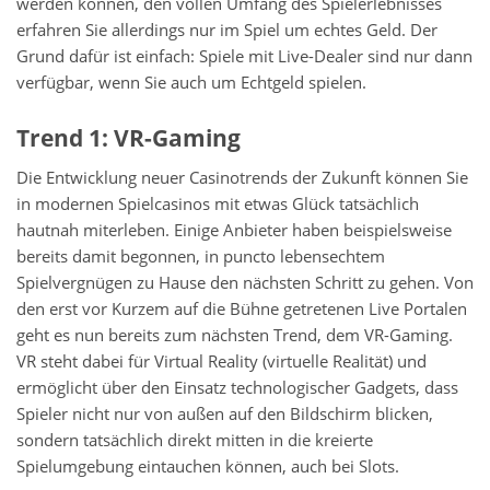
werden können, den vollen Umfang des Spielerlebnisses
erfahren Sie allerdings nur im Spiel um echtes Geld. Der
Grund dafür ist einfach: Spiele mit Live-Dealer sind nur dann
verfügbar, wenn Sie auch um Echtgeld spielen.
Trend 1: VR-Gaming
Die Entwicklung neuer Casinotrends der Zukunft können Sie
in modernen Spielcasinos mit etwas Glück tatsächlich
hautnah miterleben. Einige Anbieter haben beispielsweise
bereits damit begonnen, in puncto lebensechtem
Spielvergnügen zu Hause den nächsten Schritt zu gehen. Von
den erst vor Kurzem auf die Bühne getretenen Live Portalen
geht es nun bereits zum nächsten Trend, dem VR-Gaming.
VR steht dabei für Virtual Reality (virtuelle Realität) und
ermöglicht über den Einsatz technologischer Gadgets, dass
Spieler nicht nur von außen auf den Bildschirm blicken,
sondern tatsächlich direkt mitten in die kreierte
Spielumgebung eintauchen können, auch bei Slots.