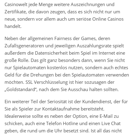
Casinowelt jede Menge weitere Auszeichnungen und
Zertifikate, die davon zeugen, dass es sich nicht nur um
neue, sondern vor allem auch um seriöse Online Casinos
handelt.
Neben der allgemeinen Fairness der Games, deren
Zufallsgeneratoren und jeweiligen Auszahlungsrate spielt
außerdem die Datensicherheit beim Spiel im Internet eine
große Rolle. Das gilt ganz besonders dann, wenn Sie nicht
nur Spielautomaten kostenlos nutzen, sondern auch echtes
Geld für die Drehungen bei den Spielautomaten verwenden
möchten. SSL Verschlüsselung ist hier sozusagen der
„Goldstandard“, nach dem Sie Ausschau halten sollten.
Ein weiterer Teil der Seriosität ist der Kundendienst, der für
Sie als Spieler zur Kontaktaufnahme bereitsteht.
Idealerweise sollte es neben der Option, eine E-Mail zu
schicken, auch eine Telefon Hotline und einen Live Chat
geben, die rund um die Uhr besetzt sind. Ist all das nicht