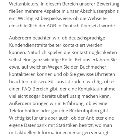
Wettanbieters. In diesem Bereich unserer Bewertung
fließen mehrere Aspekte in unser Abschlussergebnis
ein. Wichtig ist beispielsweise, ob die Webseite
einschließlich der AGB in Deutsch übersetzt wurde.
Außerdem beachten wir, ob deutschsprachige
Kundendienstmitarbeiter kontaktiert werden
können. Natürlich spielen die Kontaktmöglichkeiten
selbst eine ganz wichtige Rolle. Bei uns erfahren Sie
etwa, auf welchen Wegen Sie den Buchmacher
kontaktieren können und ob Sie gewisse Uhrzeiten
beachten müssen. Für uns ist zudem wichtig, ob es
einen FAQ-Bereich gibt, der eine Kontaktaufnahme
vielleicht sogar bereits überflüssig machen kann.
Außerdem bringen wir in Erfahrung, ob es eine
Telefonhotline oder gar eine Rückrufoption gibt.
Wichtig ist für uns aber auch, ob der Anbieter eine
eigene Datenbank mit Statistiken besitzt, wo man
mit aktuellen Informationen versorgen versorgt