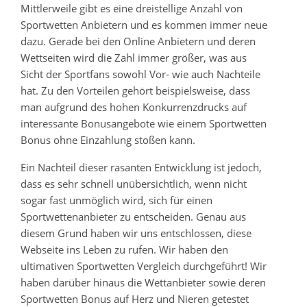
Mittlerweile gibt es eine dreistellige Anzahl von
Sportwetten Anbietern und es kommen immer neue
dazu. Gerade bei den Online Anbietern und deren
Wettseiten wird die Zahl immer größer, was aus
Sicht der Sportfans sowohl Vor- wie auch Nachteile
hat. Zu den Vorteilen gehört beispielsweise, dass
man aufgrund des hohen Konkurrenzdrucks auf
interessante Bonusangebote wie einem Sportwetten
Bonus ohne Einzahlung stoßen kann.
Ein Nachteil dieser rasanten Entwicklung ist jedoch,
dass es sehr schnell unübersichtlich, wenn nicht
sogar fast unmöglich wird, sich für einen
Sportwettenanbieter zu entscheiden. Genau aus
diesem Grund haben wir uns entschlossen, diese
Webseite ins Leben zu rufen. Wir haben den
ultimativen Sportwetten Vergleich durchgeführt! Wir
haben darüber hinaus die Wettanbieter sowie deren
Sportwetten Bonus auf Herz und Nieren getestet