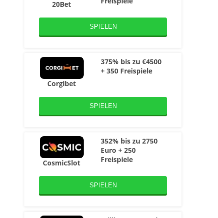
Freispiele
20Bet
SPIELEN
375% bis zu €4500
+ 350 Freispiele
Corgibet
SPIELEN
352% bis zu 2750
Euro + 250
Freispiele
CosmicSlot
SPIELEN