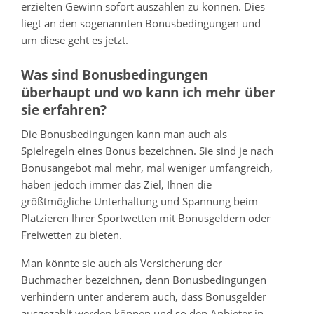
erzielten Gewinn sofort auszahlen zu können. Dies
liegt an den sogenannten Bonusbedingungen und
um diese geht es jetzt.
Was sind Bonusbedingungen
überhaupt und wo kann ich mehr über
sie erfahren?
Die Bonusbedingungen kann man auch als
Spielregeln eines Bonus bezeichnen. Sie sind je nach
Bonusangebot mal mehr, mal weniger umfangreich,
haben jedoch immer das Ziel, Ihnen die
größtmögliche Unterhaltung und Spannung beim
Platzieren Ihrer Sportwetten mit Bonusgeldern oder
Freiwetten zu bieten.
Man könnte sie auch als Versicherung der
Buchmacher bezeichnen, denn Bonusbedingungen
verhindern unter anderem auch, dass Bonusgelder
ausgezahlt werden können und so den Anbieter in