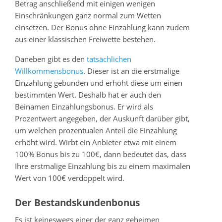
Betrag anschließend mit einigen wenigen
Einschränkungen ganz normal zum Wetten
einsetzen. Der Bonus ohne Einzahlung kann zudem
aus einer klassischen Freiwette bestehen.
Daneben gibt es den
tatsächlichen
Willkommensbonus
. Dieser ist an die erstmalige
Einzahlung gebunden und erhöht diese um einen
bestimmten Wert. Deshalb hat er auch den
Beinamen Einzahlungsbonus. Er wird als
Prozentwert angegeben, der Auskunft darüber gibt,
um welchen prozentualen Anteil die Einzahlung
erhöht wird. Wirbt ein Anbieter etwa mit einem
100% Bonus bis zu 100€, dann bedeutet das, dass
Ihre erstmalige Einzahlung bis zu einem maximalen
Wert von 100€ verdoppelt wird.
Der Bestandskundenbonus
Es ist keineswegs einer der ganz geheimen