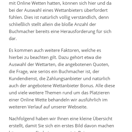
mit Online Wetten hatten, können sich hier und da
bei der Auswahl eines Wettanbieters überfordert
fühlen. Dies ist natürlich völlig verständlich, denn
schließlich stellt allein die bloße Anzahl der
Buchmacher bereits eine Herausforderung für sich
dar.
Es kommen auch weitere Faktoren, welche es
hierbei zu beachten gilt. Dazu gehört etwa die
Auswahl der Wettarten, die angebotenen Quoten,
die Frage, wie seriös ein Buchmacher ist, der
Kundendienst, die Zahlungsanbieter und natürlich
auch der angebotene Wettanbieter Bonus. Alle diese
und viele weitere Themen rund um das Platzieren
einer Online Wette behandeln wir ausführlich im
weiteren Verlauf auf unserer Webseite.
Nachfolgend haben wir Ihnen eine kleine Übersicht
erstellt, damit Sie sich ein erstes Bild davon machen