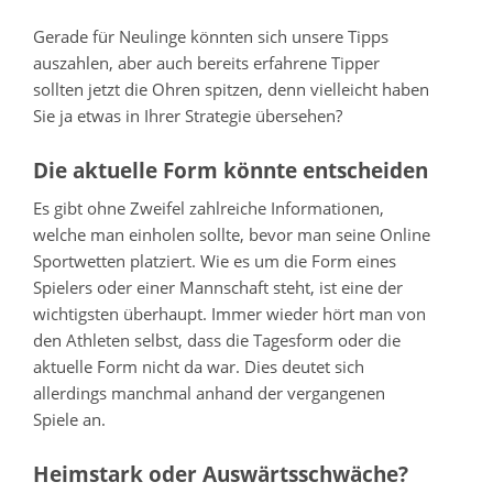
Gerade für Neulinge könnten sich unsere Tipps
auszahlen, aber auch bereits erfahrene Tipper
sollten jetzt die Ohren spitzen, denn vielleicht haben
Sie ja etwas in Ihrer Strategie übersehen?
Die aktuelle Form könnte entscheiden
Es gibt ohne Zweifel zahlreiche Informationen,
welche man einholen sollte, bevor man seine Online
Sportwetten platziert. Wie es um die Form eines
Spielers oder einer Mannschaft steht, ist eine der
wichtigsten überhaupt. Immer wieder hört man von
den Athleten selbst, dass die Tagesform oder die
aktuelle Form nicht da war. Dies deutet sich
allerdings manchmal anhand der vergangenen
Spiele an.
Heimstark oder Auswärtsschwäche?