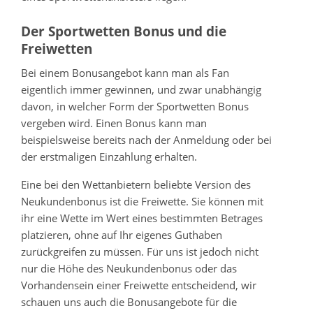
Der Sportwetten Bonus und die
Freiwetten
Bei einem Bonusangebot kann man als Fan
eigentlich immer gewinnen, und zwar unabhängig
davon, in welcher Form der Sportwetten Bonus
vergeben wird. Einen Bonus kann man
beispielsweise bereits nach der Anmeldung oder bei
der erstmaligen Einzahlung erhalten.
Eine bei den Wettanbietern beliebte Version des
Neukundenbonus ist die Freiwette. Sie können mit
ihr eine Wette im Wert eines bestimmten Betrages
platzieren, ohne auf Ihr eigenes Guthaben
zurückgreifen zu müssen. Für uns ist jedoch nicht
nur die Höhe des Neukundenbonus oder das
Vorhandensein einer Freiwette entscheidend, wir
schauen uns auch die Bonusangebote für die