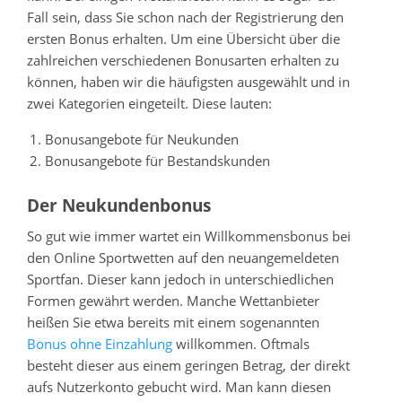
Fall sein, dass Sie schon nach der Registrierung den
ersten Bonus erhalten. Um eine Übersicht über die
zahlreichen verschiedenen Bonusarten erhalten zu
können, haben wir die häufigsten ausgewählt und in
zwei Kategorien eingeteilt. Diese lauten:
Bonusangebote für Neukunden
Bonusangebote für Bestandskunden
Der Neukundenbonus
So gut wie immer wartet ein Willkommensbonus bei
den Online Sportwetten auf den neuangemeldeten
Sportfan. Dieser kann jedoch in unterschiedlichen
Formen gewährt werden. Manche Wettanbieter
heißen Sie etwa bereits mit einem sogenannten
Bonus ohne Einzahlung
willkommen. Oftmals
besteht dieser aus einem geringen Betrag, der direkt
aufs Nutzerkonto gebucht wird. Man kann diesen