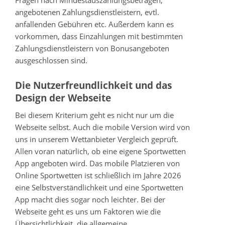
Fragen nach Mindestauszahlungsbeträgen,
angebotenen Zahlungsdienstleistern, evtl.
anfallenden Gebühren etc. Außerdem kann es
vorkommen, dass Einzahlungen mit bestimmten
Zahlungsdienstleistern von Bonusangeboten
ausgeschlossen sind.
Die Nutzerfreundlichkeit und das
Design der Webseite
Bei diesem Kriterium geht es nicht nur um die
Webseite selbst. Auch die mobile Version wird von
uns in unserem Wettanbieter Vergleich geprüft.
Allen voran natürlich, ob eine eigene Sportwetten
App angeboten wird. Das mobile Platzieren von
Online Sportwetten ist schließlich im Jahre 2026
eine Selbstverständlichkeit und eine Sportwetten
App macht dies sogar noch leichter. Bei der
Webseite geht es uns um Faktoren wie die
Übersichtlichkeit, die allgemeine