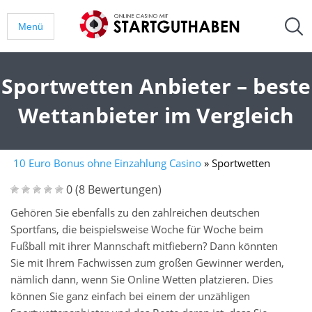
Menü
Sportwetten Anbieter – beste
Wettanbieter im Vergleich
10 Euro Bonus ohne Einzahlung Casino
»
Sportwetten
0 (8 Bewertungen)
Gehören Sie ebenfalls zu den zahlreichen deutschen
Sportfans, die beispielsweise Woche für Woche beim
Fußball mit ihrer Mannschaft mitfiebern? Dann könnten
Sie mit Ihrem Fachwissen zum großen Gewinner werden,
nämlich dann, wenn Sie Online Wetten platzieren. Dies
können Sie ganz einfach bei einem der unzähligen