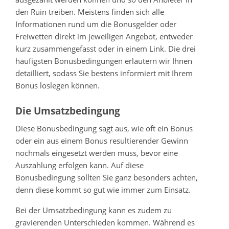
den Ruin treiben. Meistens finden sich alle
Informationen rund um die Bonusgelder oder
Freiwetten direkt im jeweiligen Angebot, entweder
kurz zusammengefasst oder in einem Link. Die drei
häufigsten Bonusbedingungen erläutern wir Ihnen
detailliert, sodass Sie bestens informiert mit Ihrem
Bonus loslegen können.
Die Umsatzbedingung
Diese Bonusbedingung sagt aus, wie oft ein Bonus
oder ein aus einem Bonus resultierender Gewinn
nochmals eingesetzt werden muss, bevor eine
Auszahlung erfolgen kann. Auf diese
Bonusbedingung sollten Sie ganz besonders achten,
denn diese kommt so gut wie immer zum Einsatz.
Bei der Umsatzbedingung kann es zudem zu
gravierenden Unterschieden kommen. Während es