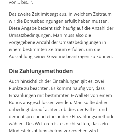
von… bis…“.
Das zweite Zeitlimit sagt aus, in welchem Zeitraum
wir die Bonusbedingungen erfüllt haben müssen.
Diese Angabe bezieht sich häufig auf die Anzahl der
Umsatzbedingungen. Man muss also die
vorgegebene Anzahl der Umsatzbedingungen in
einem bestimmten Zeitraum erfüllen, um die
Auszahlung seiner Gewinne beantragen zu können.
Die Zahlungsmethoden
Auch hinsichtlich der Einzahlungen gilt es, zwei
Punkte zu beachten. Es kommt häufig vor, dass
Einzahlungen mit bestimmten E-Wallets von einem
Bonus ausgeschlossen werden. Man sollte daher
unbedingt darauf achten, ob dies der Fall ist und
dementsprechend eine andere Einzahlungsmethode
wählen. Des Weiteren ist es nicht selten, dass ein
Mindesteinzahlungsbetrag vorgegeben wird.