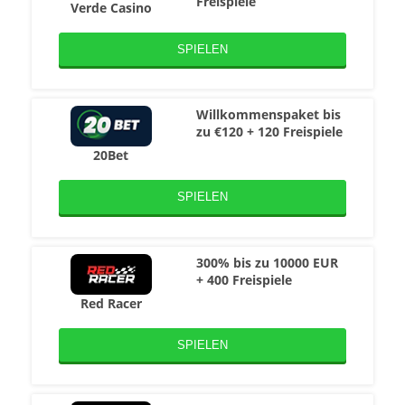
Freispiele
Verde Casino
SPIELEN
Willkommenspaket bis
zu €120 + 120 Freispiele
20Bet
SPIELEN
300% bis zu 10000 EUR
+ 400 Freispiele
Red Racer
SPIELEN