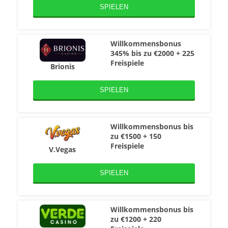
SPIELEN
Willkommensbonus
345% bis zu €2000 + 225
Freispiele
Brionis
SPIELEN
Willkommensbonus bis
zu €1500 + 150
Freispiele
V.Vegas
SPIELEN
Willkommensbonus bis
zu €1200 + 220