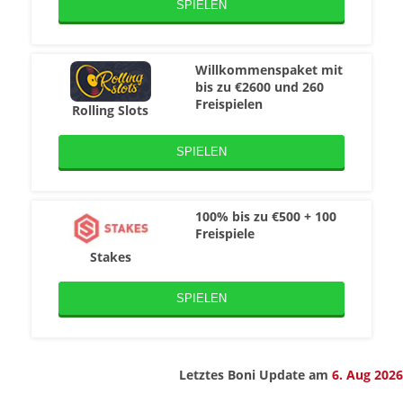
SPIELEN
Willkommenspaket mit
bis zu €2600 und 260
Freispielen
Rolling Slots
SPIELEN
100% bis zu €500 + 100
Freispiele
Stakes
SPIELEN
Letztes Boni Update am
6. Aug 2026