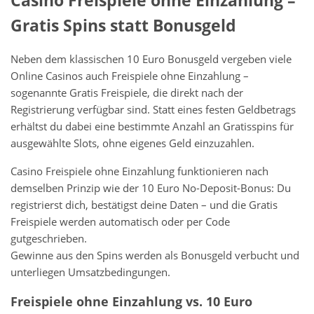
Casino Freispiele ohne Einzahlung –
Gratis Spins statt Bonusgeld
Neben dem klassischen 10 Euro Bonusgeld vergeben viele
Online Casinos auch Freispiele ohne Einzahlung –
sogenannte Gratis Freispiele, die direkt nach der
Registrierung verfügbar sind. Statt eines festen Geldbetrags
erhältst du dabei eine bestimmte Anzahl an Gratisspins für
ausgewählte Slots, ohne eigenes Geld einzuzahlen.
Casino Freispiele ohne Einzahlung funktionieren nach
demselben Prinzip wie der 10 Euro No-Deposit-Bonus: Du
registrierst dich, bestätigst deine Daten – und die Gratis
Freispiele werden automatisch oder per Code
gutgeschrieben.
Gewinne aus den Spins werden als Bonusgeld verbucht und
unterliegen Umsatzbedingungen.
Freispiele ohne Einzahlung vs. 10 Euro