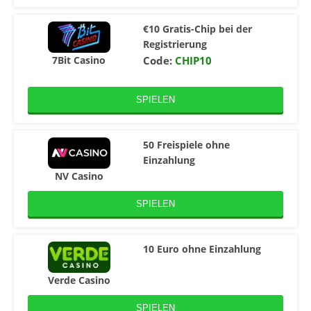
€10 Gratis-Chip bei der
Registrierung
7Bit Casino
Code:
CHIP10
SPIELEN
50 Freispiele ohne
Einzahlung
NV Casino
SPIELEN
10 Euro ohne Einzahlung
Verde Casino
SPIELEN