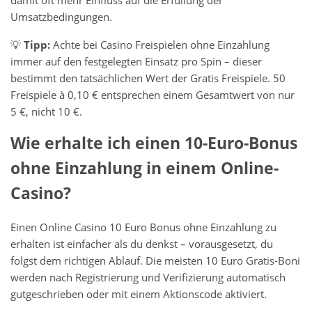
damit oft mehr Einfluss auf die Erfüllung der
Umsatzbedingungen.
💡
Tipp:
Achte bei Casino Freispielen ohne Einzahlung
immer auf den festgelegten Einsatz pro Spin – dieser
bestimmt den tatsächlichen Wert der Gratis Freispiele. 50
Freispiele à 0,10 € entsprechen einem Gesamtwert von nur
5 €, nicht 10 €.
Wie erhalte ich einen 10-Euro-Bonus
ohne Einzahlung in einem Online-
Casino?
Einen Online Casino 10 Euro Bonus ohne Einzahlung zu
erhalten ist einfacher als du denkst – vorausgesetzt, du
folgst dem richtigen Ablauf. Die meisten 10 Euro Gratis-Boni
werden nach Registrierung und Verifizierung automatisch
gutgeschrieben oder mit einem Aktionscode aktiviert.