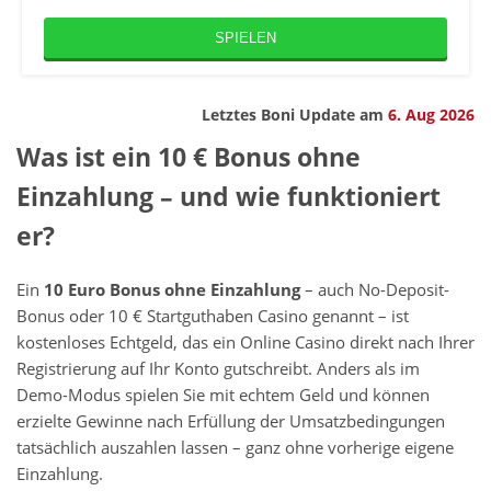
SPIELEN
Letztes Boni Update am
6. Aug 2026
Was ist ein 10 € Bonus ohne
Einzahlung – und wie funktioniert
er?
Ein
10 Euro Bonus ohne Einzahlung
– auch No-Deposit-
Bonus oder 10 € Startguthaben Casino genannt – ist
kostenloses Echtgeld, das ein Online Casino direkt nach Ihrer
Registrierung auf Ihr Konto gutschreibt. Anders als im
Demo-Modus spielen Sie mit echtem Geld und können
erzielte Gewinne nach Erfüllung der Umsatzbedingungen
tatsächlich auszahlen lassen – ganz ohne vorherige eigene
Einzahlung.