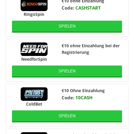
€10 ohne Einzahlung
Code:
CASHSTART
RingoSpin
SPIELEN
€10 ohne Einzahlung bei der
Registrierung
NeedforSpin
SPIELEN
€10 Ohne Einzahlung
Code:
10CASH
ColdBet
SPIELEN