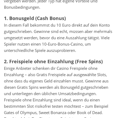
vergeben werden. Jeder Typ hat eigene Vorteile und
Bonusbedingungen.
1. Bonusgeld (Cash Bonus)
In diesem Fall bekommst du 10 Euro direkt auf dein Konto
gutgeschrieben. Gewinne sind echt, müssen aber mehrmals
umgesetzt werden, bevor du eine Auszahlung tätigst. Viele
Spieler nutzen einen 10-Euro-Bonus-Casino, um
unterschiedliche Spiele auszuprobieren.
2. Freispiele ohne Einzahlung (Free Spins)
Einige Anbieter schenken dir Casino Freispiele ohne
Einzahlung – also Gratis Freispiele auf ausgewählte Slots,
ohne dass du eigenes Geld einzahlen musst. Gewinne aus
diesen Gratis Spins werden als Bonusgeld gutgeschrieben
und unterliegen den üblichen Umsatzbedingungen.
Freispiele ohne Einzahlung sind ideal, wenn du einen
bestimmten Slot risikofrei testen möchtest – zum Beispiel
Gates of Olympus, Sweet Bonanza oder Book of Dead.