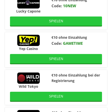
Code:
10NEW
Lucky Capone
SPIELEN
€10 ohne Einzahlung
Code:
GAMETIME
Yep Casino
SPIELEN
€10 ohne Einzahlung bei der
Registrierung
Wild Tokyo
SPIELEN