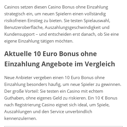
Casinos setzen diesen Casino Bonus ohne Einzahlung
strategisch ein, um neuen Spielern einen vollständig
risikofreien Einstieg zu bieten. Sie testen Spielauswahl,
Benutzeroberfläche, Auszahlungsgeschwindigkeit und
Kundensupport – und entscheiden erst danach, ob Sie eine
eigene Einzahlung tätigen möchten.
Aktuelle 10 Euro Bonus ohne
Einzahlung Angebote im Vergleich
Neue Anbieter vergeben einen 10 Euro Bonus ohne
Einzahlung besonders häufig, um neue Spieler zu gewinnen.
Der große Vorteil: Sie testen ein Casino mit echtem
Guthaben, ohne eigenes Geld zu riskieren. Ein 10 € Bonus
nach Registrierung Casino eignet sich ideal, um Spiele,
Auszahlungen und den Service unverbindlich
kennenzulernen.