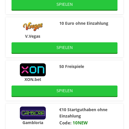
SPIELEN
10 Euro ohne Einzahlung
V.Vegas
SPIELEN
50 Freispiele
XON.bet
SPIELEN
€10 Startguthaben ohne
Einzahlung
Gambloria
Code:
10NEW