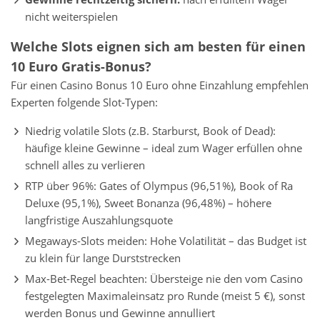
nicht weiterspielen
Welche Slots eignen sich am besten für einen
10 Euro Gratis-Bonus?
Für einen Casino Bonus 10 Euro ohne Einzahlung empfehlen
Experten folgende Slot-Typen:
Niedrig volatile Slots (z.B. Starburst, Book of Dead):
häufige kleine Gewinne – ideal zum Wager erfüllen ohne
schnell alles zu verlieren
RTP über 96%: Gates of Olympus (96,51%), Book of Ra
Deluxe (95,1%), Sweet Bonanza (96,48%) – höhere
langfristige Auszahlungsquote
Megaways-Slots meiden: Hohe Volatilität – das Budget ist
zu klein für lange Durststrecken
Max-Bet-Regel beachten: Übersteige nie den vom Casino
festgelegten Maximaleinsatz pro Runde (meist 5 €), sonst
werden Bonus und Gewinne annulliert